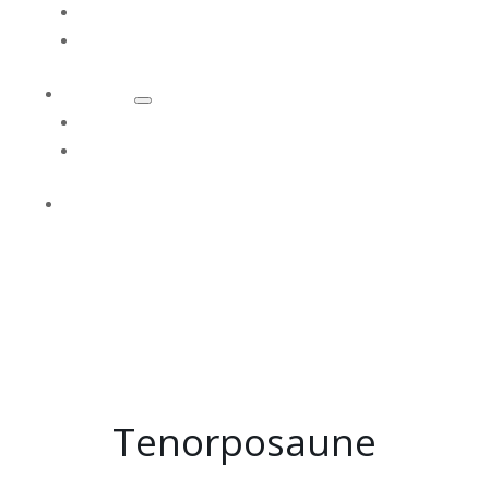
Instrumente
Förderung
Orchester
Kinderorchester
Jugendorchester
Kontakt
Tenorposaune